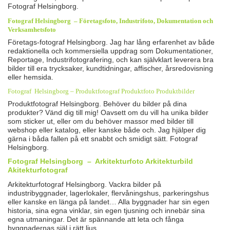
Fotograf Helsingborg.
Fotograf
Helsingborg – Företagsfoto,
Industrifoto
, Dokumentation
och
Verksamhetsfoto
Företags-fotograf Helsingborg. Jag har lång erfarenhet av både
redaktionella och kommersiella uppdrag som Dokumentationer,
Reportage, Industrifotografering, och kan självklart leverera bra
bilder till era trycksaker, kundtidningar, affischer, årsredovisning
eller hemsida.
Fotograf Helsingborg – Produktfotograf Produktfoto Produktbilder
Produktfotograf Helsingborg. Behöver du bilder på dina
produkter? Vänd dig till mig! Oavsett om du vill ha unika bilder
som sticker ut, eller om du behöver massor med bilder till
webshop eller katalog, eller kanske både och. Jag hjälper dig
gärna i båda fallen på ett snabbt och smidigt sätt. Fotograf
Helsingborg.
Fotograf
Helsingborg – Arkitekturfoto Arkitekturbild
Akitekturfotograf
Arkitekturfotograf Helsingborg. Vackra bilder på
industribyggnader, lagerlokaler, flervåningshus, parkeringshus
eller kanske en länga på landet… Alla byggnader har sin egen
historia, sina egna vinklar, sin egen tjusning och innebär sina
egna utmaningar. Det är spännande att leta och fånga
byggnadernas själ i rätt ljus.