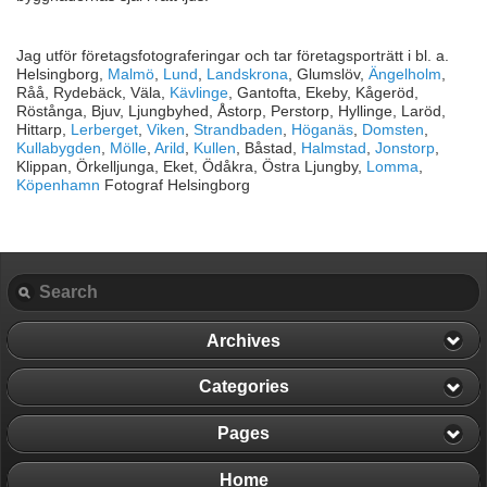
Jag utför företagsfotograferingar och tar företagsporträtt i bl. a.
Helsingborg,
Malmö
,
Lund
,
Landskrona
, Glumslöv,
Ängelholm
,
Råå, Rydebäck, Väla,
Kävlinge
, Gantofta, Ekeby, Kågeröd,
Röstånga, Bjuv, Ljungbyhed, Åstorp, Perstorp, Hyllinge, Laröd,
Hittarp,
Lerberget
,
Viken
,
Strandbaden
,
Höganäs
,
Domsten
,
Kullabygden
,
Mölle
,
Arild
,
Kullen
, Båstad,
Halmstad
,
Jonstorp
,
Klippan, Örkelljunga, Eket, Ödåkra, Östra Ljungby,
Lomma
,
Köpenhamn
Fotograf Helsingborg
Archives
Categories
Pages
Home