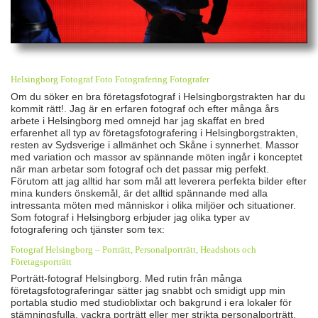
Helsingborg
Fotograf Foto Fotografering Fotografer
Om du söker en bra företagsfotograf i Helsingborgstrakten har du
kommit rätt!. Jag är en erfaren fotograf och efter många års
arbete i Helsingborg med omnejd har jag skaffat en bred
erfarenhet all typ av företagsfotografering i Helsingborgstrakten,
resten av Sydsverige i allmänhet och Skåne i synnerhet. Massor
med variation och massor av spännande möten ingår i konceptet
när man arbetar som fotograf och det passar mig perfekt.
Förutom att jag alltid har som mål att leverera perfekta bilder efter
mina kunders önskemål, är det alltid spännande med alla
intressanta möten med människor i olika miljöer och situationer.
Som fotograf i Helsingborg erbjuder jag olika typer av
fotografering och tjänster som tex:
Fotograf Helsingborg – Porträtt, Personalporträtt, Headshots och
Företagsporträtt
Porträtt-fotograf Helsingborg. Med rutin från många
företagsfotograferingar sätter jag snabbt och smidigt upp min
portabla studio med studioblixtar och bakgrund i era lokaler för
stämningsfulla, vackra porträtt eller mer strikta personalporträtt.