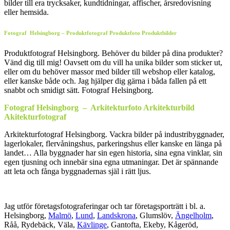
bilder till era trycksaker, kundtidningar, affischer, årsredovisning
eller hemsida.
Fotograf Helsingborg – Produktfotograf Produktfoto Produktbilder
Produktfotograf Helsingborg. Behöver du bilder på dina produkter?
Vänd dig till mig! Oavsett om du vill ha unika bilder som sticker ut,
eller om du behöver massor med bilder till webshop eller katalog,
eller kanske både och. Jag hjälper dig gärna i båda fallen på ett
snabbt och smidigt sätt. Fotograf Helsingborg.
Fotograf
Helsingborg – Arkitekturfoto Arkitekturbild
Akitekturfotograf
Arkitekturfotograf Helsingborg. Vackra bilder på industribyggnader,
lagerlokaler, flervåningshus, parkeringshus eller kanske en länga på
landet… Alla byggnader har sin egen historia, sina egna vinklar, sin
egen tjusning och innebär sina egna utmaningar. Det är spännande
att leta och fånga byggnadernas själ i rätt ljus.
Jag utför företagsfotograferingar och tar företagsporträtt i bl. a.
Helsingborg,
Malmö
,
Lund
,
Landskrona
, Glumslöv,
Ängelholm
,
Råå, Rydebäck, Väla,
Kävlinge
, Gantofta, Ekeby, Kågeröd,