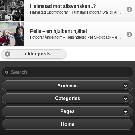
Halmstad mot allsvenskan..?
Halmstad Sportfotograf Halmstad Fotograf Kval till Allsvenskan Halmstad lyckades få en drömstart på kvalet till allsvenskan efter en stabil 3-0-seger mot gästande GIF Sundsvall. Halmstad var laget som började bäst, och hade ett antal målchanser. Även Sundsvall kom fram i några bra anfall mot slutet av halvleken som trots allt slutade mållös. 10 minuter […]
Pelle – en hjulbent hjälte!
Fotograf Ängelholm – Helsingborg Per Sköldbäck – en sann hjälte! Pelle arbetar som fritidspedagog på en skola i nordvästra skåne. På fritiden tar han sig an ungdomar som av olika anledningar sitter i rullstol. Han lär ungdomarna att ta sig fram på bästa sätt, att åka rulltrappa, ta sig ner för trappor, upp för trappor, […]
older posts
Archives
Categories
Pages
Home