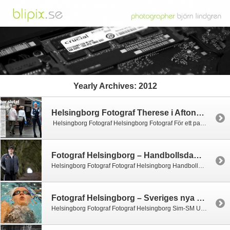
Yearly Archives:
2012
Helsingborg Fotograf Therese i Aftonbladet
Helsingborg Fotograf Helsingborg Fotograf För ett par veckor sedan träffade jag trevliga Therese som drabbades av Alopeci, eller håravfall när hon var fjorton år och har under många år levt med peruk. Men nu i höstas kastade hon peruken och går omkring kal. Förutom att det blir kallt om huvudet verkar Therese njuta mycket av […]
Fotograf Helsingborg – Handbollsdamernas nye förbundskapten
Helsingborg Fotograf Fotograf Helsingborg Handbollslandslagets nye förbundskapten Torbjörn Klingvall Handbollsdamerna gjorde ett stopp för träning i Helsingborg inför EM i Serbien som börjar 4/12. Under detta träningsstopp träffade jag Torbjörn Klingvall för Göteborgspostens räkning, en mycket trevlig man som inte haft så mycket tid på sig att få ihop laget tillsammans med assisterande Tomas Sivertsson […]
Fotograf Helsingborg – Sveriges nya simdrottning…
Helsingborg Fotograf Fotograf Helsingborg Sim-SM Under helgens sim-sm i Helsingborg gjorde en ny simdrottning sitt stora genombrott. 16-åriga Louise Hansson hade hoppats på ett guld och kanske någon medalj mer… Det blev mer! På tio starter lyckades hon samla ihop 5 guld!, 3 silver och två brons. Dessutom besegrade hon världsstjärnan Sarah Sjöström av bara […]