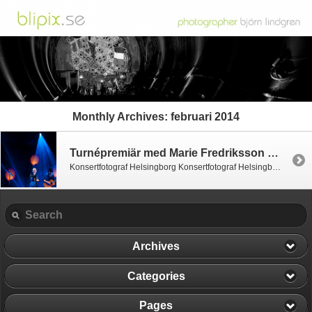
Monthly Archives:
februari 2014
Turnépremiär med Marie Fredriksson – Konsertfotograf
Konsertfotograf Helsingborg Konsertfotograf Helsingborg I kväll hade Marie Fredriksson en av många efterlängtad turnépremiär på konserthuset i Helsingborg. Den första turnén i Sverige på fjorton år. Fredriksson känns inte alltid helt säker denna premiäkväll, men det är väldigt tydligt att hon är omringad av sina mest hängivna supportrar, som tar mot henne med öppna armar.
Archives
Categories
Pages