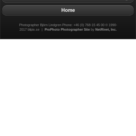
Home
Photographer Björn Lindgren Phone: +46 (0) 768-15 45 00 © 1990-
2017 blipix.se
|
ProPhoto Photographer Site
by
NetRivet, Inc.