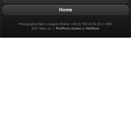
Home
Photographer Björn Lindgren Phone: +46 (0) 768-15 45 00 © 1990-
2017 blipix.se
|
ProPhoto theme
by
NetRivet