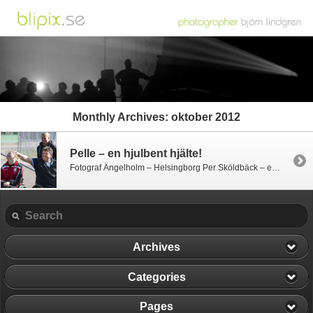
Monthly Archives:
oktober 2012
Pelle – en hjulbent hjälte!
Fotograf Ängelholm – Helsingborg Per Sköldbäck – en sann hjälte! Pelle arbetar som fritidspedagog på en skola i nordvästra skåne. På fritiden tar han sig an ungdomar som av olika anledningar sitter i rullstol. Han lär ungdomarna att ta sig fram på bästa sätt, att åka rulltrappa, ta sig ner för trappor, upp för trappor, […]
Archives
Categories
Pages