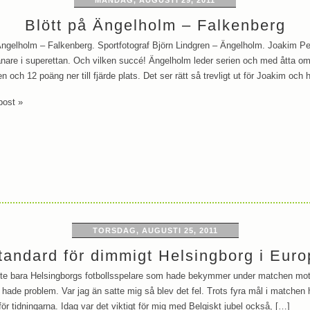
MÅNDAG, AUGUSTI 29, 2011
Blött på Ängelholm – Falkenberg
Ängelholm – Falkenberg. Sportfotograf Björn Lindgren – Ängelholm. Joakim P
ränare i superettan. Och vilken succé! Ängelholm leder serien och med åtta om
n och 12 poäng ner till fjärde plats. Det ser rätt så trevligt ut för Joakim och
post »
TORSDAG, AUGUSTI 25, 2011
tandard för dimmigt Helsingborg i Eur
nte bara Helsingborgs fotbollsspelare som hade bekymmer under matchen m
 hade problem. Var jag än satte mig så blev det fel. Trots fyra mål i matchen h
 för tidningarna. Idag var det viktigt för mig med Belgiskt jubel också, […]