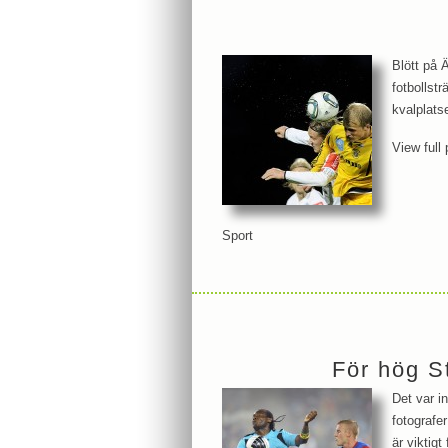
Blött på 
fotbollst
kvalplatse
View full 
Sport
För hög S
Det var i
fotografer
är viktigt