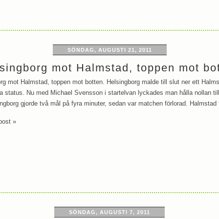
SÖNDAG, AUGUSTI 21, 2011
singborg mot Halmstad, toppen mot bo
rg mot Halmstad, toppen mot botten. Helsingborg malde till slut ner ett Halmst
a status. Nu med Michael Svensson i startelvan lyckades man hålla nollan ti
ingborg gjorde två mål på fyra minuter, sedan var matchen förlorad. Halmstad f
post »
SÖNDAG, AUGUSTI 7, 2011