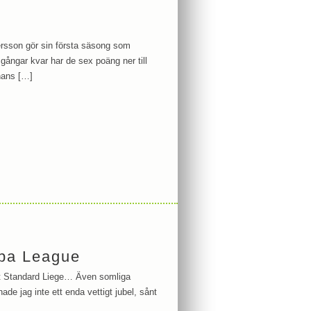
ersson gör sin första säsong som
gångar kvar har de sex poäng ner till
 hans […]
opa League
ot Standard Liege… Även somliga
ade jag inte ett enda vettigt jubel, sånt