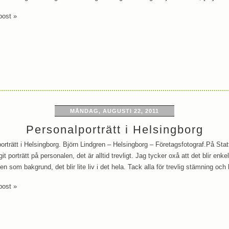
post »
MÅNDAG, AUGUSTI 22, 2011
Personalporträtt i Helsingborg
orträtt i Helsingborg. Björn Lindgren – Helsingborg – Företagsfotograf.På Statt
it porträtt på personalen, det är alltid trevligt. Jag tycker oxå att det blir en
en som bakgrund, det blir lite liv i det hela. Tack alla för trevlig stämning oc
post »