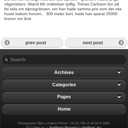
någonstans. Ibland blir orättvisan tydlig: Tomas Carlsson bor på
fel sida om elprisgränsen, om han hade samma pris som det vita
huset bakom honom, 300 meter bort, hade han sparat 25000
kronor om året
prev post
next post
Archives
Categories
Pages
Home
Photographer Björn Lindgren Phone: +46 (0) 768-15 45 00 © 1990-
2017 blipix.se
|
ProPhoto Blogsite
by
NetRivet, Inc.