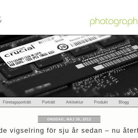
Företagsporträtt
Porträtt
Arkitektur
Produkt
Blogg
ONSDAG, MAJ 30, 2012
e vigselring för sju år sedan – nu åte